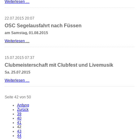
OSC
Weiterlesen …
Einhandregatta
2015
22.07.2015 20:07
OSC Segelausfahrt nach Füssen
am Samstag, 01.08.2015
OSC
Weiterlesen …
Segelausfahrt
nach
Füssen
15.07.2015 07:37
Clubmeisterschaft mit Clubfest und Livemusik
Sa. 25.07.2015
Clubmeisterschaft
Weiterlesen …
mit
Clubfest
und
Seite 42 von 50
Livemusik
Anfang
Zurück
39
40
41
42
43
44