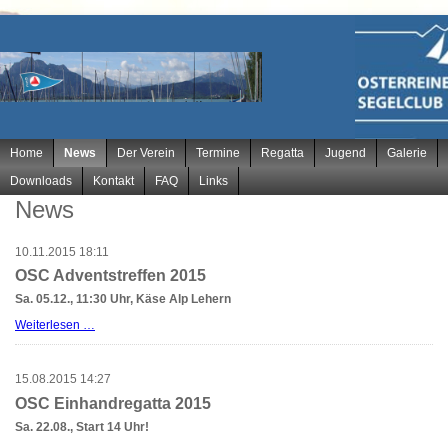
Navigation
Home
News
Der Verein
Termine
Regatta
Jugend
Galerie
überspringen
Downloads
Kontakt
FAQ
Links
News
10.11.2015 18:11
OSC Adventstreffen 2015
Sa. 05.12., 11:30 Uhr, Käse Alp Lehern
OSC
Weiterlesen …
Adventstreffen
2015
15.08.2015 14:27
OSC Einhandregatta 2015
Sa. 22.08., Start 14 Uhr!