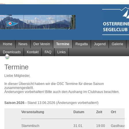
Navigation
Home
News
Der Verein
Termine
Regatta
Jugend
Galerie
überspringen
Downloads
Kontakt
FAQ
Links
Termine
Liebe Mitglieder,
In dieser Übersicht haben wir die OSC Termine für diese Saison
zusammengestellt.
Änderungen vorbehalten! Bitte auch den Aushang im Clubhaus beachten.
Saison 2026 -
Stand 13.06.2026 (Änderungen vorbehalten!)
Veranstaltung
Datum
Zeit
Ort
Stammtisch
31.01.
19:00
Gasthaus B