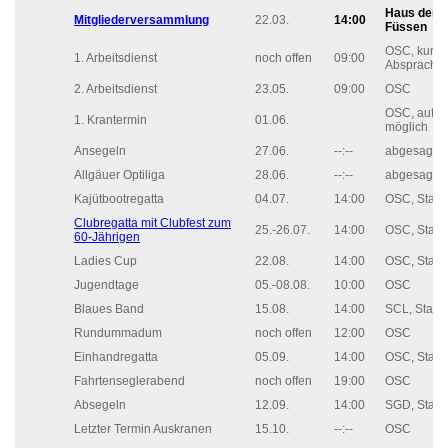
Haus der G
Mitgliederversammlung
22.03.
14:00
Füssen
OSC, kurzfr
1. Arbeitsdienst
noch offen
09:00
Absprache
2. Arbeitsdienst
23.05.
09:00
OSC
OSC, auf An
1. Krantermin
01.06.
möglich
Ansegeln
27.06.
--:--
abgesagt, 
Allgäuer Optiliga
28.06.
--:--
abgesagt, 
Kajütbootregatta
04.07.
14:00
OSC, Start
Clubregatta mit Clubfest zum
25.-26.07.
14:00
OSC, Start
60-Jährigen
Ladies Cup
22.08.
14:00
OSC, Start
Jugendtage
05.-08.08.
10:00
OSC
Blaues Band
15.08.
14:00
SCL, Start
Rundummadum
noch offen
12:00
OSC
Einhandregatta
05.09.
14:00
OSC, Start
Fahrtenseglerabend
noch offen
19:00
OSC
Absegeln
12.09.
14:00
SGD, Start
Letzter Termin Auskranen
15.10.
--:--
OSC