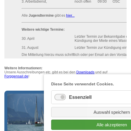
3. Arbeitsdienst,
noch offen
09:00
OSC
Alle
Jugendtermine
gibt es
hier...
Weitere wichtige Termine:
Letzter Termin zur Bekanntgabe de
30. April
Kündigung der Miete eines Wasserl
31. August
Letzter Termin zur Kündigung eines
Die Mitteilung hierzu muss schriftlich oder per Email an den Vorstand
Weitere Informationen:
Unsere Ausschreibungen etc. gibt es bei den
Downloads
und auf
Forggensail.de
!
Diese Seite verwendet Cookies.
Essenziell
Auswahl speichern
Alle akzeptieren