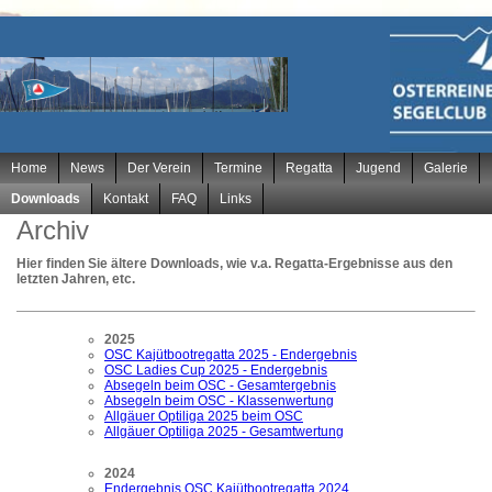
Navigation
Home
News
Der Verein
Termine
Regatta
Jugend
Galerie
überspringen
Downloads
Kontakt
FAQ
Links
Archiv
Hier finden Sie ältere Downloads, wie v.a. Regatta-Ergebnisse aus den
letzten Jahren, etc.
2025
OSC Kajütbootregatta 2025 - Endergebnis
OSC Ladies Cup 2025 - Endergebnis
Absegeln beim OSC - Gesamtergebnis
Absegeln beim OSC - Klassenwertung
Allgäuer Optiliga 2025 beim OSC
Allgäuer Optiliga 2025 - Gesamtwertung
2024
Endergebnis OSC Kajütbootregatta 2024