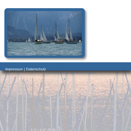
_________________________________________
Impressum
|
Datenschutz
________________________