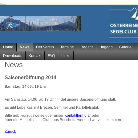
Navigation
Home
News
Der Verein
Termine
Regatta
Jugend
Galerie
überspringen
Downloads
Kontakt
FAQ
Links
News
Saisoneröffnung 2014
Samstag, 14.06., 19 Uhr
Am Samstag, 14.06. ab 19 Uhr findet unsere Saisoneröffnung statt.
Es gibt Leberkäs' mit Brezen, Semmel und Kartoffelsalat.
Bitte gebt vorzugsweise über unser
Kontaktformular
oder
über die Meldeliste im Clubhaus Bescheid, wer und wieviele kommen.
Zurück