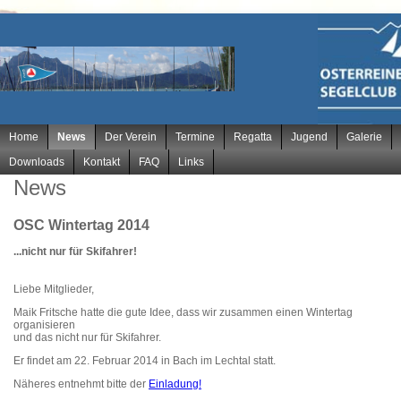
Navigation
Home
News
Der Verein
Termine
Regatta
Jugend
Galerie
überspringen
Downloads
Kontakt
FAQ
Links
News
OSC Wintertag 2014
...nicht nur für Skifahrer!
Liebe Mitglieder,
Maik Fritsche hatte die gute Idee, dass wir zusammen einen Wintertag
organisieren
und das nicht nur für Skifahrer.
Er findet am 22. Februar 2014 in Bach im Lechtal statt.
Näheres entnehmt bitte der
Einladung!