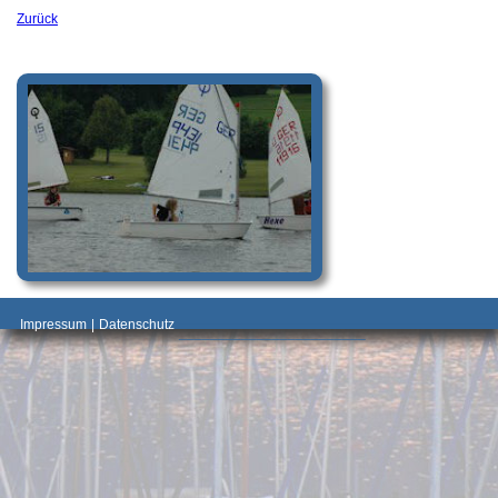
Zurück
_________________________________________
Impressum
|
Datenschutz
________________________