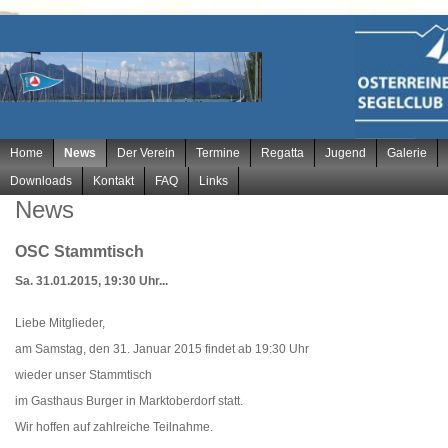
Navigation
Home
News
Der Verein
Termine
Regatta
Jugend
Galerie
überspringen
Downloads
Kontakt
FAQ
Links
News
OSC Stammtisch
Sa. 31.01.2015, 19:30 Uhr...
Liebe Mitglieder,
am Samstag, den 31. Januar 2015 findet ab 19:30 Uhr
wieder unser Stammtisch
im Gasthaus Burger in Marktoberdorf statt.
Wir hoffen auf zahlreiche Teilnahme.