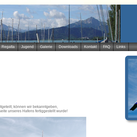
Regatta
Jugend
Galerie
Downloads
Kontakt
FAQ
Links
tgeteilt, können wir bekanntgeben,
ite unseres Hafens fertiggestellt wurde!