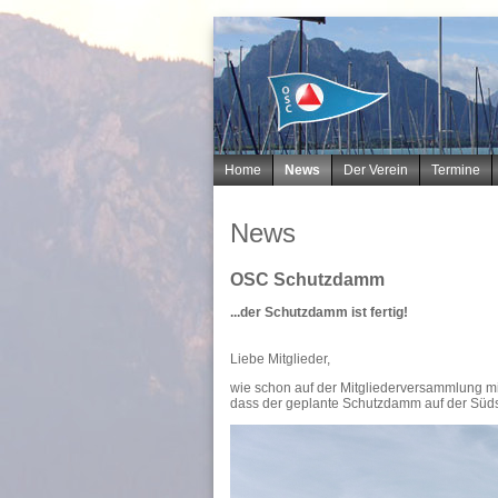
Navigation
Home
News
Der Verein
Termine
überspringen
News
OSC Schutzdamm
...der Schutzdamm ist fertig!
Liebe Mitglieder,
wie schon auf der Mitgliederversammlung mi
dass der geplante Schutzdamm auf der Südse