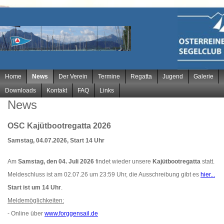
Navigation
Home
News
Der Verein
Termine
Regatta
Jugend
Galerie
überspringen
Downloads
Kontakt
FAQ
Links
News
OSC Kajütbootregatta 2026
Samstag, 04.07.2026, Start 14 Uhr
Am
Samstag, den 04. Juli 2026
findet wieder unsere
Kajütbootregatta
statt.
Meldeschluss ist am 02.07.26 um 23:59 Uhr, die Ausschreibung gibt es
hier...
Start ist um 14 Uhr
.
Meldemöglichkeiten:
- Online über
www.forggensail.de