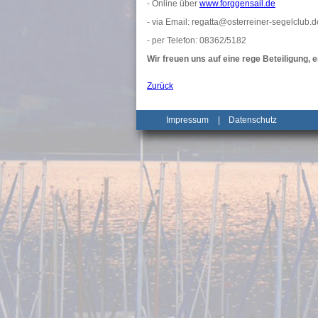
- Online über
www.forggensail.de
- via Email: regatta@osterreiner-segelclub.d
- per Telefon: 08362/5182
Wir freuen uns auf eine rege Beteiligung, 
Zurück
Impressum
|
Datenschutz
_______