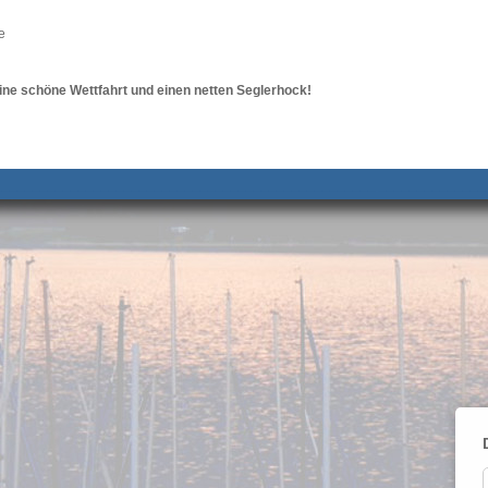
e
eine schöne Wettfahrt und einen netten Seglerhock!
__________________________________________________ ______________