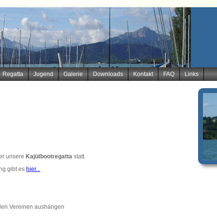
Regatta
Jugend
Galerie
Downloads
Kontakt
FAQ
Links
der unsere
Kajütbootregatta
statt.
ng gibt es
hier...
i den Vereinen aushängen