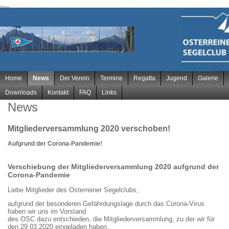
Navigation
Home
News
Der Verein
Termine
Regatta
Jugend
Galerie
überspringen
Downloads
Kontakt
FAQ
Links
News
Mitgliederversammlung 2020 verschoben!
Aufgrund der Corona-Pandemie!
Verschiebung der Mitgliederversammlung 2020 aufgrund der
Corona-Pandemie
Liebe Mitglieder des Osterreiner Segelclubs,
aufgrund der besonderen Gefährdungslage durch das Corona-Virus
haben wir uns im Vorstand
des OSC dazu entschieden, die Mitgliederversammlung, zu der wir für
den 29.03.2020 eingeladen haben,