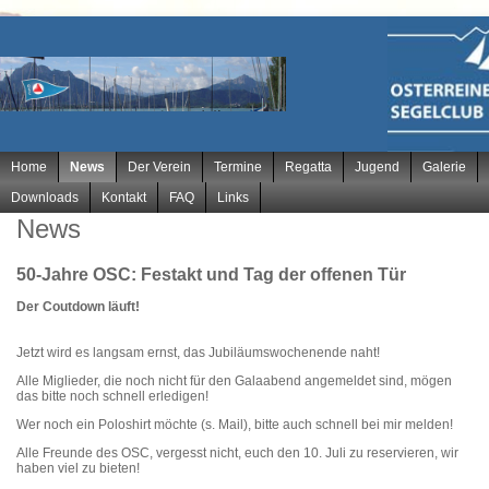
Navigation
Home
News
Der Verein
Termine
Regatta
Jugend
Galerie
überspringen
Downloads
Kontakt
FAQ
Links
News
50-Jahre OSC: Festakt und Tag der offenen Tür
Der Coutdown läuft!
Jetzt wird es langsam ernst, das Jubiläumswochenende naht!
Alle Miglieder, die noch nicht für den Galaabend angemeldet sind, mögen
das bitte noch schnell erledigen!
Wer noch ein Poloshirt möchte (s. Mail), bitte auch schnell bei mir melden!
Alle Freunde des OSC, vergesst nicht, euch den 10. Juli zu reservieren, wir
haben viel zu bieten!