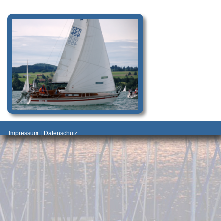
_________________________________________
Impressum
|
Datenschutz
________________________