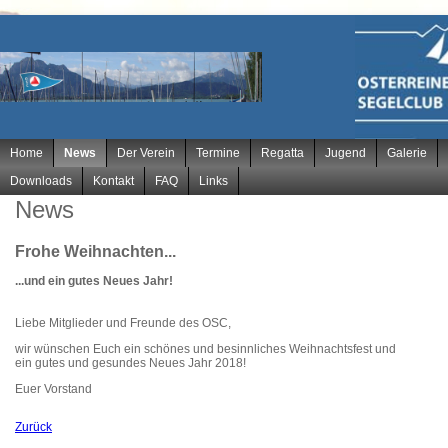
Navigation
Home
News
Der Verein
Termine
Regatta
Jugend
Galerie
überspringen
Downloads
Kontakt
FAQ
Links
News
Frohe Weihnachten...
...und ein gutes Neues Jahr!
Liebe Mitglieder und Freunde des OSC,
wir wünschen Euch ein schönes und besinnliches Weihnachtsfest und
ein gutes und gesundes Neues Jahr 2018!
Euer Vorstand
Zurück