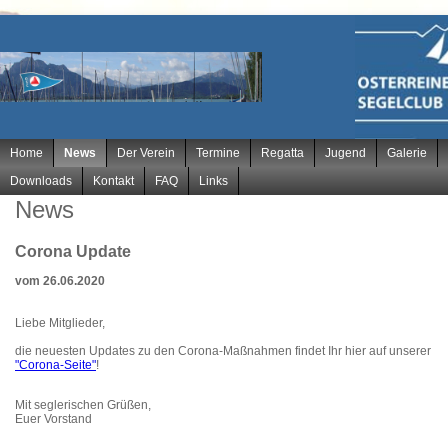
Navigation
Home
News
Der Verein
Termine
Regatta
Jugend
Galerie
überspringen
Downloads
Kontakt
FAQ
Links
News
Corona Update
vom 26.06.2020
Liebe Mitglieder,
die neuesten Updates zu den Corona-Maßnahmen findet Ihr hier auf unserer
"Corona-Seite"
!
Mit seglerischen Grüßen,
Euer Vorstand