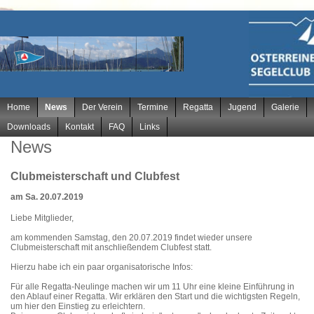
Navigation
Home
News
Der Verein
Termine
Regatta
Jugend
Galerie
überspringen
Downloads
Kontakt
FAQ
Links
News
Clubmeisterschaft und Clubfest
am Sa. 20.07.2019
Liebe Mitglieder,
am kommenden Samstag, den 20.07.2019 findet wieder unsere
Clubmeisterschaft mit anschließendem Clubfest statt.
Hierzu habe ich ein paar organisatorische Infos:
Für alle Regatta-Neulinge machen wir um 11 Uhr eine kleine Einführung in
den Ablauf einer Regatta. Wir erklären den Start und die wichtigsten Regeln,
um hier den Einstieg zu erleichtern.