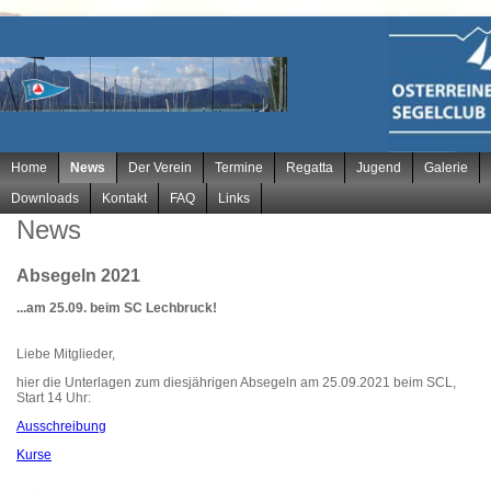
Navigation
Home
News
Der Verein
Termine
Regatta
Jugend
Galerie
überspringen
Downloads
Kontakt
FAQ
Links
News
Absegeln 2021
...am 25.09. beim SC Lechbruck!
Liebe Mitglieder,
hier die Unterlagen zum diesjährigen Absegeln am 25.09.2021 beim SCL,
Start 14 Uhr:
Ausschreibung
Kurse